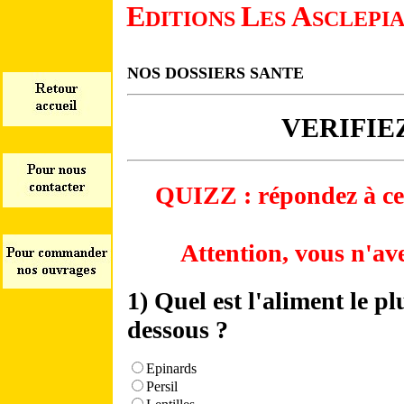
E
L
A
DITIONS
ES
SCLEPI
NOS DOSSIERS SANTE
VERIFIE
QUIZZ : répondez à ces 
Attention, vous n'av
1) Quel est l'aliment le pl
dessous ?
Epinards
Persil