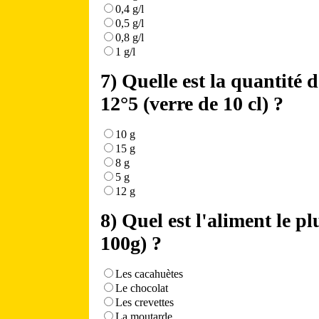
0,4 g/l
0,5 g/l
0,8 g/l
1 g/l
7) Quelle est la quantité 
12°5 (verre de 10 cl) ?
10 g
15 g
8 g
5 g
12 g
8) Quel est l'aliment le 
100g) ?
Les cacahuètes
Le chocolat
Les crevettes
La moutarde