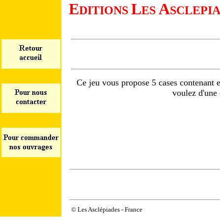
E
L
A
DITIONS
ES
SCLEPI
Ce jeu vous propose 5 cases contenant e
voulez d'une 
© Les Asclépiades - France